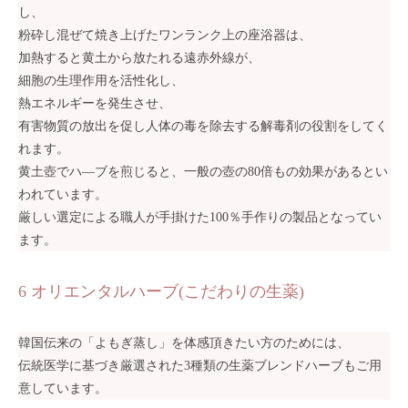
し、
粉砕し混ぜて焼き上げたワンランク上の座浴器は、
加熱すると黄土から放たれる遠赤外線が、
細胞の生理作用を活性化し、
熱エネルギーを発生させ、
有害物質の放出を促し人体の毒を除去する解毒剤の役割をしてく
れます。
黄土壺でハ—ブを煎じると、一般の壺の80倍もの効果があるとい
われています。
厳しい選定による職人が手掛けた100％手作りの製品となってい
ます。
6 オリエンタルハーブ(こだわりの生薬)
韓国伝来の「よもぎ蒸し」を体感頂きたい方のためには、
伝統医学に基づき厳選された3種類の生薬ブレンドハーブもご用
意しています。