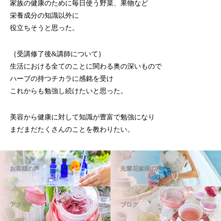
家族の健康のために毎日使う野菜、果物など
栄養成分の知識以外に
役立ちそうと思った。
｛受講修了後&講師について｝
生活における全てのことに関わる奥の深いもので
ハーブの持つチカラに感銘を受け
これからも勉強し続けたいと思った。
美容から健康に対して知識が豊富で勉強になり
まだまだたくさんのことを教わりたい。
お客様の声
先輩花嫁様の声
アクセス
ブログ